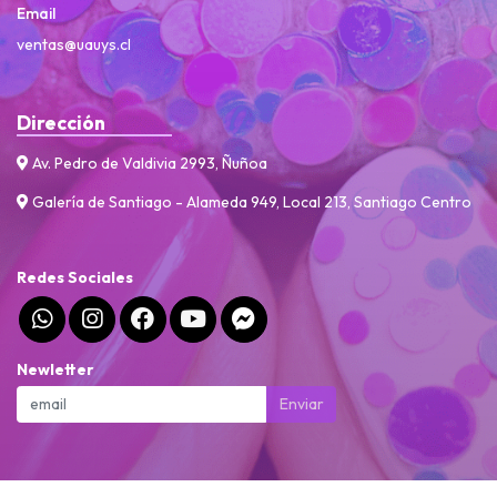
Email
ventas@uauys.cl
Dirección
Av. Pedro de Valdivia 2993, Ñuñoa
Galería de Santiago - Alameda 949, Local 213, Santiago Centro
Redes Sociales
Newletter
Enviar
Uauys Beauty, Mis uñas, mi Actitud © 2026