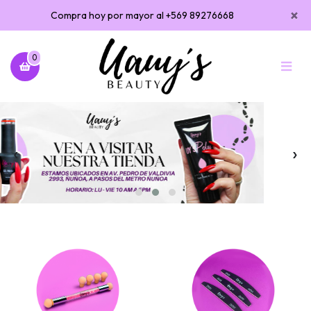
×
Compra hoy por mayor al +569 89276668
0
‹
›