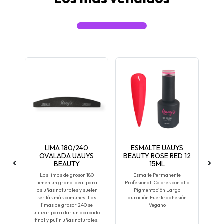
LIMA 180/240
ESMALTE UAUYS
OVALADA UAUYS
BEAUTY ROSE RED 12
BEAUTY
15ML
ara
Las limas de grosor 180
Esmalte Permanente
tienen un grano ideal para
Profesional. Colores con alta
las uñas naturales y suelen
Pigmentación Larga
ser lás más comunes. Las
duración Fuerte adhesión
limas de grosor 240 se
Vegano
utilizar para dar un acabado
final y pulir uñas naturales.